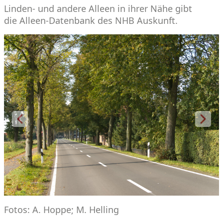
Linden- und andere Alleen in ihrer Nähe gibt
die
Alleen-Datenbank
des NHB Auskunft.
VORHERIGER
NÄC
Fotos: A. Hoppe; M. Helling