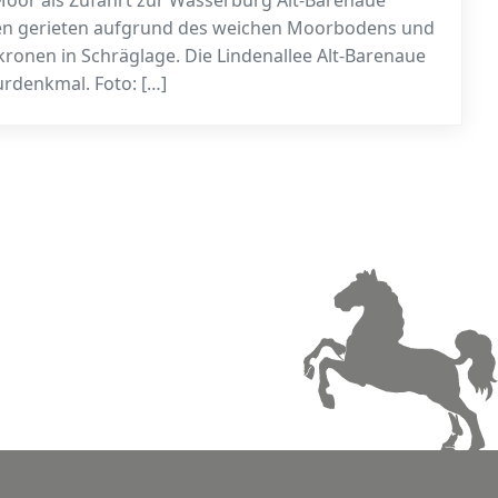
oor als Zufahrt zur Wasserburg Alt-Barenaue
den gerieten aufgrund des weichen Moorbodens und
ronen in Schräglage. Die Lindenallee Alt-Barenaue
turdenkmal. Foto: […]