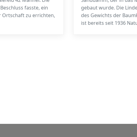
alefeld 42 Männer. Die
Sanddamm, der in das M
Beschluss fasste, ein
gebaut wurde. Die Lin
 Ortschaft zu errichten,
des Gewichts der Baumk
ist bereits seit 1936 Na