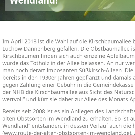
Wendland!
Im April 2018 ist die Wahl auf die Kirschbaumalle
Lüchow-Dannenberg gefallen. Die Obstbaumallee is
Kirschbäumen finden sich auch einzelne Apfelbäume.
wurde das Totholz in der Allee belassen. An nur w
man noch derart imposanten Süßkirsch-Alleen. Die
bereits in den 1930er-Jahren gepflanzt und damals 
gegen Zahlung einer Gebühr in die Gemeindekass
der NHB die Kirschbaumallee aus Sicht des Natursch
wertvoll“ und kürt sie daher zur Allee des Monats Ap
Bereits seit 2008 ist es ein Anliegen des Landschaft
alten Obstsorten im Wendland zu erhalten. So ist a
Wendland“ entstanden, in dessen Verlauf auch die hie
(www.route-der-alten-obstsorten-im-wendland.de). A