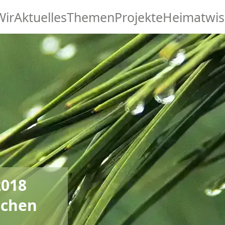
Wir
Aktuelles
Themen
Projekte
Heimatwis
2018
schen