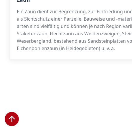
Ein Zaun dient zur Begrenzung, zur Einfriedung und
als Sichtschutz einer Par­zelle. Bauweise und -mater
arten sind vielfältig und können je nach Region varii
Staketen­zaun, Flecht­zaun aus Weidenzweigen, Stei
Weserbergland, bestehend aus Sandsteinplatten v
Eichenbohlenzaun (in Heidegebieten) u. v. a.