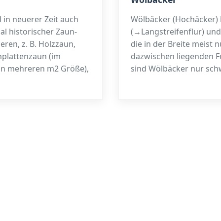
 in neuerer Zeit auch
Wölbäcker (Hochäcker) b
ial historischer Zaun­
(→Langstreifenflur) und
eren, z. B. Holzzaun,
die in der Breite meist
nplattenzaun (im
dazwischen liegenden Fu
on mehreren m2 Größe),
sind Wölbäcker nur sch